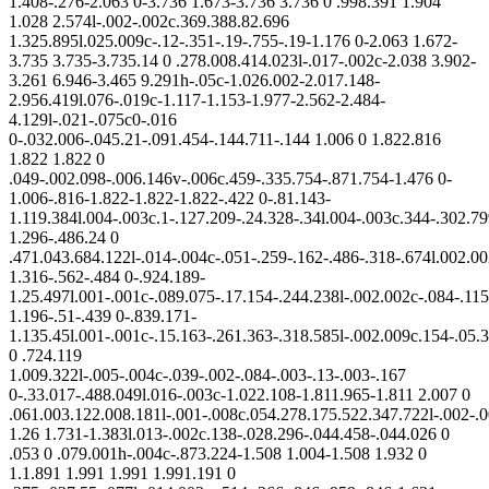
1.408-.276-2.063 0-3.736 1.673-3.736 3.736 0 .998.391 1.904
1.028 2.574l-.002-.002c.369.388.82.696
1.325.895l.025.009c-.12-.351-.19-.755-.19-1.176 0-2.063 1.672-
3.735 3.735-3.735.14 0 .278.008.414.023l-.017-.002c-2.038 3.902-
3.261 6.946-3.465 9.291h-.05c-1.026.002-2.017.148-
2.956.419l.076-.019c-1.117-1.153-1.977-2.562-2.484-
4.129l-.021-.075c0-.016
0-.032.006-.045.21-.091.454-.144.711-.144 1.006 0 1.822.816
1.822 1.822 0
.049-.002.098-.006.146v-.006c.459-.335.754-.871.754-1.476 0-
1.006-.816-1.822-1.822-1.822-.422 0-.81.143-
1.119.384l.004-.003c.1-.127.209-.24.328-.34l.004-.003c.344-.302.79
1.296-.486.24 0
.471.043.684.122l-.014-.004c-.051-.259-.162-.486-.318-.674l.002.00
1.316-.562-.484 0-.924.189-
1.25.497l.001-.001c-.089.075-.17.154-.244.238l-.002.002c-.084-.115
1.196-.51-.439 0-.839.171-
1.135.45l.001-.001c-.15.163-.261.363-.318.585l-.002.009c.154-.05.
0 .724.119
1.009.322l-.005-.004c-.039-.002-.084-.003-.13-.003-.167
0-.33.017-.488.049l.016-.003c-1.022.108-1.811.965-1.811 2.007 0
.061.003.122.008.181l-.001-.008c.054.278.175.522.347.722l-.002-.0
1.26 1.731-1.383l.013-.002c.138-.028.296-.044.458-.044.026 0
.053 0 .079.001h-.004c-.873.224-1.508 1.004-1.508 1.932 0
1.1.891 1.991 1.991 1.991.191 0