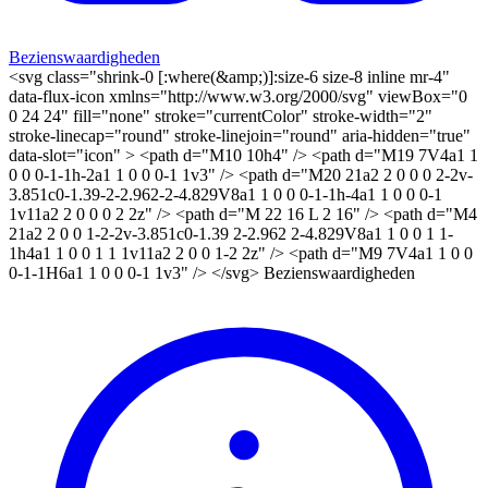
Bezienswaardigheden
<svg class="shrink-0 [:where(&amp;)]:size-6 size-8 inline mr-4"
data-flux-icon xmlns="http://www.w3.org/2000/svg" viewBox="0
0 24 24" fill="none" stroke="currentColor" stroke-width="2"
stroke-linecap="round" stroke-linejoin="round" aria-hidden="true"
data-slot="icon" > <path d="M10 10h4" /> <path d="M19 7V4a1 1
0 0 0-1-1h-2a1 1 0 0 0-1 1v3" /> <path d="M20 21a2 2 0 0 0 2-2v-
3.851c0-1.39-2-2.962-2-4.829V8a1 1 0 0 0-1-1h-4a1 1 0 0 0-1
1v11a2 2 0 0 0 2 2z" /> <path d="M 22 16 L 2 16" /> <path d="M4
21a2 2 0 0 1-2-2v-3.851c0-1.39 2-2.962 2-4.829V8a1 1 0 0 1 1-
1h4a1 1 0 0 1 1 1v11a2 2 0 0 1-2 2z" /> <path d="M9 7V4a1 1 0 0
0-1-1H6a1 1 0 0 0-1 1v3" /> </svg> Bezienswaardigheden