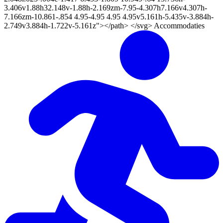
3.406v1.88h32.148v-1.88h-2.169zm-7.95-4.307h7.166v4.307h-
7.166zm-10.861-.854 4.95-4.95 4.95 4.95v5.161h-5.435v-3.884h-
2.749v3.884h-1.722v-5.161z"></path> </svg> Accommodaties