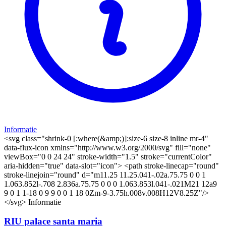
Informatie
<svg class="shrink-0 [:where(&amp;)]:size-6 size-8 inline mr-4"
data-flux-icon xmlns="http://www.w3.org/2000/svg" fill="none"
viewBox="0 0 24 24" stroke-width="1.5" stroke="currentColor"
aria-hidden="true" data-slot="icon"> <path stroke-linecap="round"
stroke-linejoin="round" d="m11.25 11.25.041-.02a.75.75 0 0 1
1.063.852l-.708 2.836a.75.75 0 0 0 1.063.853l.041-.021M21 12a9
9 0 1 1-18 0 9 9 0 0 1 18 0Zm-9-3.75h.008v.008H12V8.25Z"/>
</svg> Informatie
RIU palace santa maria