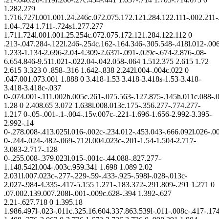
1.282.279
1.716.727l.001.001.24.246c.072.075.172.121.284.122.111-.002.211-
1.04-.724 1.711-.724s1.277.277
1.711.724l.001.001.25.254c.072.075.172.121.284.122.112 0
.213-.047.284-.122l.246-.254c.162-.164.346-.305.548-.418l.012-.00
1.233-1.134-2.696-2.04-4.309-2.637l-.091-.029c-.674-2.876-.08-
6.654.846-9.511.021-.022.04-.042.058-.064 1.512.375 2.615 1.72
2.615 3.323 0 .858-.316 1.642-.838 2.242l.004-.004c.022 0
.047.001.073.001 1.888 0 3.418-1.53 3.418-3.418s-1.53-3.418-
3.418-3.418c-.037
0-.074.001-.111.002h.005c.261-.075.563-.127.875-.145h.011c.088-.
1.28 0 2.408.65 3.072 1.638l.008.013c.175-.356.277-.774.277-
1.217 0-.05-.001-.1-.004-.15v.007c-.221-1.696-1.656-2.992-3.395-
2.992-.14
0-.278.008-.413.025l.016-.002c-.234.012-.453.043-.666.092l.026-.0
0-.244-.024-.482-.069-.712l.004.023c-.201-1.54-1.504-2.717-
3.083-2.717-.128
0-.255.008-.379.023l.015-.001c-.44.088-.827.277-
1.148.542l.004-.003c.959.341 1.698 1.089 2.02
2.031l.007.023c-.277-.229-.59-.433-.925-.598l-.028-.013c-
2.027-.984-4.335-.417-5.155 1.271-.183.372-.291.809-.291 1.271 0
.07.002.139.007.208l-.001-.009c.628-.394 1.392-.627
2.21-.627.718 0 1.395.18
1.986.497l-.023-.011c.325.16.604.337.863.539l-.011-.008c-.417-.174