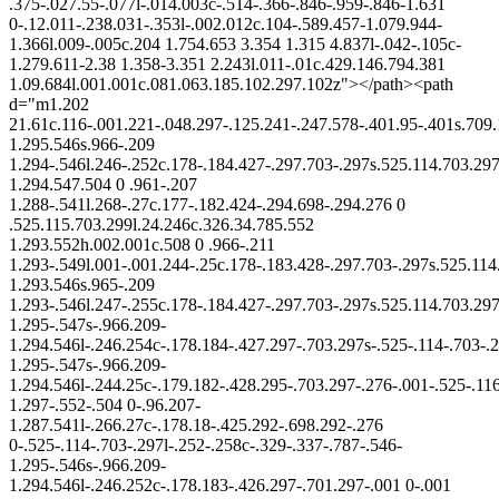
.375-.027.55-.077l-.014.003c-.514-.366-.846-.959-.846-1.631
0-.12.011-.238.031-.353l-.002.012c.104-.589.457-1.079.944-
1.366l.009-.005c.204 1.754.653 3.354 1.315 4.837l-.042-.105c-
1.279.611-2.38 1.358-3.351 2.243l.011-.01c.429.146.794.381
1.09.684l.001.001c.081.063.185.102.297.102z"></path><path
d="m1.202
21.61c.116-.001.221-.048.297-.125.241-.247.578-.401.95-.401s.709
1.295.546s.966-.209
1.294-.546l.246-.252c.178-.184.427-.297.703-.297s.525.114.703.29
1.294.547.504 0 .961-.207
1.288-.541l.268-.27c.177-.182.424-.294.698-.294.276 0
.525.115.703.299l.24.246c.326.34.785.552
1.293.552h.002.001c.508 0 .966-.211
1.293-.549l.001-.001.244-.25c.178-.183.428-.297.703-.297s.525.11
1.293.546s.965-.209
1.293-.546l.247-.255c.178-.184.427-.297.703-.297s.525.114.703.297
1.295-.547s-.966.209-
1.294.546l-.246.254c-.178.184-.427.297-.703.297s-.525-.114-.703-.2
1.295-.547s-.966.209-
1.294.546l-.244.25c-.179.182-.428.295-.703.297-.276-.001-.525-.116
1.297-.552-.504 0-.96.207-
1.287.541l-.266.27c-.178.18-.425.292-.698.292-.276
0-.525-.114-.703-.297l-.252-.258c-.329-.337-.787-.546-
1.295-.546s-.966.209-
1.294.546l-.246.252c-.178.183-.426.297-.701.297-.001 0-.001