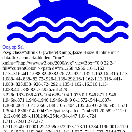
Oog op Sal
<svg class="shrink-0 [:where(&amp;)]:size-4 size-8 inline mr-4"
data-flux-icon aria-hidden="true"
xmlns="http://www.w3.org/2000/svg" viewBox="0 0 22 24"
fill="currentColor"><path d="m1.258 4.956-.16 1.162
1.13-.316.441 1.088.82-.838.926.72.292-1.135 1.162.16-.316-1.13
1.088-.44-.838-.82.72-.926-1.135-.292.16-1.162-1.13.316-.441-
1.088-.825.838-.926-.72-.292 1.135-1.162-.16.316 1.13-
1.088.441.838.82-.72.926zm1.429-
3.226c.187-.066.403-.104.628-.104 1.075 0 1.946.871 1.946
1.946s-.871 1.946-1.946 1.946c-.849 0-1.572-.544-1.837-
1.303l-.004-.014c-.066-.188-.105-.404-.105-.629 0-.849.545-1.571
1.304-1.836l.014-.004z"></path><path d="m4.691 20.582c.111 0
.212-.046.284-.119l.246-.254c.434-.447 1.04-.724
1.711-.724s1.277.277
1.711.724l.001.001.252.258c.072.073.173.119.284.119h.001c.11 0
.21-.046.28-.119l.266-.27c.434-.441 1.037-.714 1.703-.714.673 0