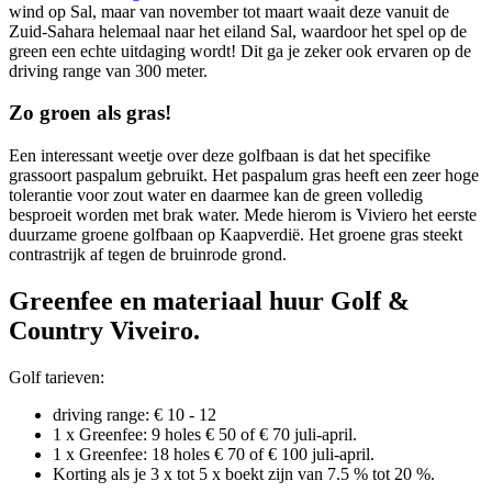
wind op Sal, maar van november tot maart waait deze vanuit de
Zuid-Sahara helemaal naar het eiland Sal, waardoor het spel op de
green een echte uitdaging wordt! Dit ga je zeker ook ervaren op de
driving range van 300 meter.
Zo groen als gras!
Een interessant weetje over deze golfbaan is dat het specifike
grassoort paspalum gebruikt. Het paspalum gras heeft een zeer hoge
tolerantie voor zout water en daarmee kan de green volledig
besproeit worden met brak water. Mede hierom is Viviero het eerste
duurzame groene golfbaan op Kaapverdië. Het groene gras steekt
contrastrijk af tegen de bruinrode grond.
Greenfee en materiaal huur Golf &
Country Viveiro.
Golf tarieven:
driving range: € 10 - 12
1 x Greenfee: 9 holes € 50 of € 70 juli-april.
1 x Greenfee: 18 holes € 70 of € 100 juli-april.
Korting als je 3 x tot 5 x boekt zijn van 7.5 % tot 20 %.