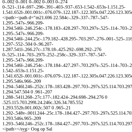
0-.002 0-.001 0-.002 0-.003 0-.274
0-.521-.114-.697-.296-.391-.403-.937-.653-1.542-.653s-1.151.25-
1.541.652l-.001.001c-.076.079-.122.187-.122.305s.047.226.123.30
</path><path d="m21.696 22.584c-.329-.337-.787-.547-
1.295-.547s-.966.209-
1.294.546l-.246.254c-.178.183-.428.297-.703.297s-.525-.114-.703-.2
1.295-.547s-.966.209-
1.294.546l-.244.25c-.179.182-.428.295-.703.297-.276-.001-.525-.116
1.297-.552-.504 0-.96.207-
1.287.541l-.266.27c-.178.18-.425.292-.698.292-.276
0-.525-.114-.703-.297l-.252-.258c-.329-.337-.787-.547-
1.295-.547s-.966.209-
1.294.546l-.246.254c-.178.184-.427.297-.703.297s-.525-.114-.703-.2
1.542-.653s-1.151.25-
1.541.652l-.001.001c-.076.079-.122.187-.122.305s.047.226.123.305
1.295.546s.966-.209
1.294-.546l.246-.252c.178-.183.428-.297.703-.297s.525.114.703.29
1.294.547.504 0 .961-.207
1.288-.541l.268-.27c.177-.182.424-.294.698-.294.276 0
.525.115.703.299l.24.246c.326.34.785.552
1.293.552h.001.002c.507 0 .965-.21
1.292-.548v-.001l.244-.25c.178-.184.427-.297.703-.297s.525.114.7
1.293.546s.965-.209
1.293-.546l.246-.252c.178-.184.427-.297.703-.297s.525.114.703.29
</path></svg> Oog op Sal