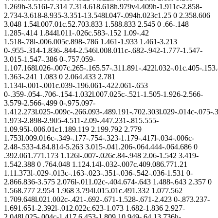
1.269h-3.516l-7.314 7.314.618.618h.979v4.409h-1.911c-2.858-
2.734-3.618-8.935-3.351-13.548l.047-.094h.023c1.25 0 2.358.606
3.048 1.54l.007.01c.52.703.833 1.588.833 2.545 0 .66-.148
1.285-.414 1.844l.011-.026c.583-.152 1.09-.42
1.518-.78l-.006.005c.898-.786 1.461-1.933 1.461-3.213
0-.955-.314-1.836-.844-2.546l.008.011c-.682-.942-1.777-1.547-
3.015-1.547-.386 0-.757.059-
1.107.168l.026-.007c.265-.165.57-.311.891-.422l.032-.01c.405-.153
1.363-.241 1.083 0 2.064.433 2.781
1.134l-.001-.001c.039-.196.061-.422.061-.653
0-.359-.054-.706-.154-1.032l.007.025c-.521-1.505-1.926-2.566-
3.579-2.566-.499 0-.975.097-
1.412.273l.025-.009c-.266.093-.489.191-.702.303l.029-.014c-.075-.3
1.973-2.898-2.905-4.511-2.09-.447.231-.815.555-
1.09.95l-.006.01c1.189.119 2.199.792 2.779
1.753l.009.016c-.349-.177-.754-.323-1.179-.417l-.034-.006c-
2.48-.533-4.84.814-5.263 3.015-.041.206-.064.444-.064.686 0
.392.061.771.173 1.126l-.007-.026c.84-.948 2.06-1.542 3.419-
1.542.388 0 .764.048 1.124.14l-.032-.007c.409.086.771.21
1.11.373l-.029-.013c-.163-.023-.351-.036-.542-.036-1.531 0-
2.866.836-3.575 2.076l-.011.02c-.404.674-.643 1.488-.643 2.357 0
1.568.777 2.954 1.968 3.794l.015.01c.491.332 1.077.562
1.709.648l.021.002c-.421-.692-.671-1.528-.671-2.423 0-.873.237-
1.691.651-2.392l-.012.022c.623-1.073 1.682-1.836 2.927-
2.048l.025-.004c-1.417 6.453-1.809 10.949-.64 13.736h-