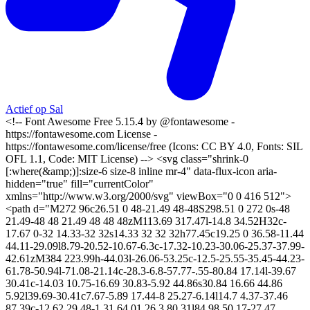
Actief op Sal
<!-- Font Awesome Free 5.15.4 by @fontawesome -
https://fontawesome.com License -
https://fontawesome.com/license/free (Icons: CC BY 4.0, Fonts: SIL
OFL 1.1, Code: MIT License) --> <svg class="shrink-0
[:where(&amp;)]:size-6 size-8 inline mr-4" data-flux-icon aria-
hidden="true" fill="currentColor"
xmlns="http://www.w3.org/2000/svg" viewBox="0 0 416 512">
<path d="M272 96c26.51 0 48-21.49 48-48S298.51 0 272 0s-48
21.49-48 48 21.49 48 48 48zM113.69 317.47l-14.8 34.52H32c-
17.67 0-32 14.33-32 32s14.33 32 32 32h77.45c19.25 0 36.58-11.44
44.11-29.09l8.79-20.52-10.67-6.3c-17.32-10.23-30.06-25.37-37.99-
42.61zM384 223.99h-44.03l-26.06-53.25c-12.5-25.55-35.45-44.23-
61.78-50.94l-71.08-21.14c-28.3-6.8-57.77-.55-80.84 17.14l-39.67
30.41c-14.03 10.75-16.69 30.83-5.92 44.86s30.84 16.66 44.86
5.92l39.69-30.41c7.67-5.89 17.44-8 25.27-6.14l14.7 4.37-37.46
87.39c-12.62 29.48-1.31 64.01 26.3 80.31l84.98 50.17-27.47