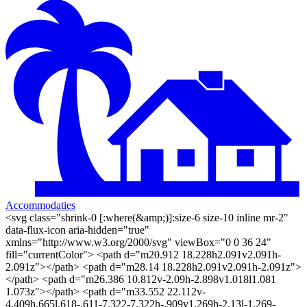
Accommodaties
<svg class="shrink-0 [:where(&amp;)]:size-6 size-10 inline mr-2"
data-flux-icon aria-hidden="true"
xmlns="http://www.w3.org/2000/svg" viewBox="0 0 36 24"
fill="currentColor"> <path d="m20.912 18.228h2.091v2.091h-
2.091z"></path> <path d="m28.14 18.228h2.091v2.091h-2.091z">
</path> <path d="m26.386 10.812v-2.09h-2.898v1.018l1.081
1.073z"></path> <path d="m33.552 22.112v-
4.409h.665l.618-.611-7.322-7.322h-.909v1.269h-2.13l-1.269-