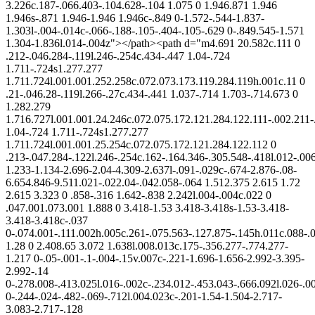
3.226c.187-.066.403-.104.628-.104 1.075 0 1.946.871 1.946
1.946s-.871 1.946-1.946 1.946c-.849 0-1.572-.544-1.837-
1.303l-.004-.014c-.066-.188-.105-.404-.105-.629 0-.849.545-1.571
1.304-1.836l.014-.004z"></path><path d="m4.691 20.582c.111 0
.212-.046.284-.119l.246-.254c.434-.447 1.04-.724
1.711-.724s1.277.277
1.711.724l.001.001.252.258c.072.073.173.119.284.119h.001c.11 0
.21-.046.28-.119l.266-.27c.434-.441 1.037-.714 1.703-.714.673 0
1.282.279
1.716.727l.001.001.24.246c.072.075.172.121.284.122.111-.002.211-
1.04-.724 1.711-.724s1.277.277
1.711.724l.001.001.25.254c.072.075.172.121.284.122.112 0
.213-.047.284-.122l.246-.254c.162-.164.346-.305.548-.418l.012-.00
1.233-1.134-2.696-2.04-4.309-2.637l-.091-.029c-.674-2.876-.08-
6.654.846-9.511.021-.022.04-.042.058-.064 1.512.375 2.615 1.72
2.615 3.323 0 .858-.316 1.642-.838 2.242l.004-.004c.022 0
.047.001.073.001 1.888 0 3.418-1.53 3.418-3.418s-1.53-3.418-
3.418-3.418c-.037
0-.074.001-.111.002h.005c.261-.075.563-.127.875-.145h.011c.088-.
1.28 0 2.408.65 3.072 1.638l.008.013c.175-.356.277-.774.277-
1.217 0-.05-.001-.1-.004-.15v.007c-.221-1.696-1.656-2.992-3.395-
2.992-.14
0-.278.008-.413.025l.016-.002c-.234.012-.453.043-.666.092l.026-.0
0-.244-.024-.482-.069-.712l.004.023c-.201-1.54-1.504-2.717-
3.083-2.717-.128