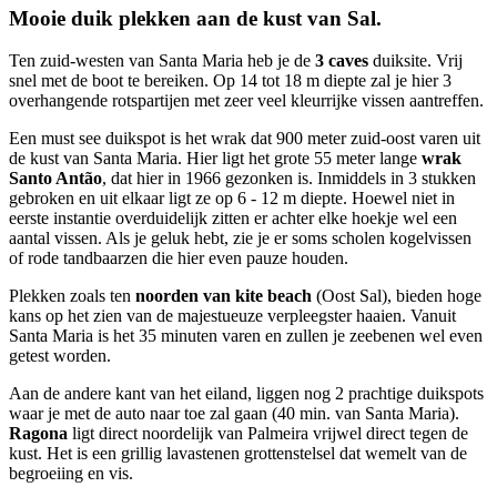
Mooie duik plekken aan de kust van Sal.
Ten zuid-westen van Santa Maria heb je de
3 caves
duiksite. Vrij
snel met de boot te bereiken. Op 14 tot 18 m diepte zal je hier 3
overhangende rotspartijen met zeer veel kleurrijke vissen aantreffen.
Een must see duikspot is het wrak dat 900 meter zuid-oost varen uit
de kust van Santa Maria. Hier ligt het grote 55 meter lange
wrak
Santo Antão
, dat hier in 1966 gezonken is. Inmiddels in 3 stukken
gebroken en uit elkaar ligt ze op 6 - 12 m diepte. Hoewel niet in
eerste instantie overduidelijk zitten er achter elke hoekje wel een
aantal vissen. Als je geluk hebt, zie je er soms scholen kogelvissen
of rode tandbaarzen die hier even pauze houden.
Plekken zoals ten
noorden van kite beach
(Oost Sal), bieden hoge
kans op het zien van de majestueuze verpleegster haaien. Vanuit
Santa Maria is het 35 minuten varen en zullen je zeebenen wel even
getest worden.
Aan de andere kant van het eiland, liggen nog 2 prachtige duikspots
waar je met de auto naar toe zal gaan (40 min. van Santa Maria).
Ragona
ligt direct noordelijk van Palmeira vrijwel direct tegen de
kust. Het is een grillig lavastenen grottenstelsel dat wemelt van de
begroeiing en vis.