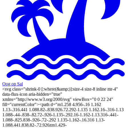
Oog op Sal
<svg class="shrink-0 [:where(&amp;)]:size-4 size-8 inline mr-4"
data-flux-icon aria-hidden="true"
xmlns="http://www.w3.org/2000/svg" viewBox="0 0 22 24"
fill="currentColor"><path d="m1.258 4.956-.16 1.162
1.13-.316.441 1.088.82-.838.926.72.292-1.135 1.162.16-.316-1.13
1.088-.44-.838-.82.72-.926-1.135-.292.16-1.162-1.13.316-.441-
1.088-.825.838-.926-.72-.292 1.135-1.162-.16.316 1.13-
1.088.441.838.82-.72.926zm1.429-